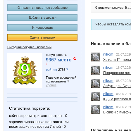
0 комментариев
. Ва
Отправить приватное сообщение
Добавить в друзья
Чтобы оставлять ко
Игнорировать
Сделать подарок
Новые записи в бл
Выгодная покупка - взрослый
nikom
21.07.202
популярность:
-1
9367 место
Хотел в IT - поп
↓
nikom
18.07.202
рейтинг
2735
?
Полдневное лет
Привилегированный
nikom
08.07.202
пользователь
9
уровня
Азбука для Бура
nikom
05.06.202
К Дню русского 
nikom
05.06.202
Статистика портрета:
В связи с пмэф-
сейчас просматривают портрет - 0
зарегистрированные пользователи
посетившие портрет за 7 дней - 0
Популярные за не