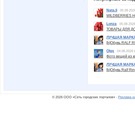
Nata.li
05.08.202
WILDBERRIES Н
Lonza
05.08.2026
ТОВАРЫ ДЛЯ ДО
ЛУЧШАЯ МАРК
[b]Обувь RALF RI
Olgs
04.08.2026 
Фото вещей из ки
ЛУЧШАЯ МАРК
[b]Обувь Ralf Ri
© 2026 ООО «Сеть городских порталов» ·
Реклама н