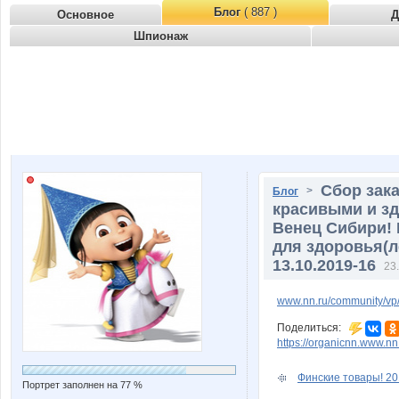
Блог
( 887 )
Основное
Д
Шпионаж
Сбор зака
>
Блог
красивыми и зд
Венец Сибири! 
для здоровья(л
13.10.2019-16
23
www.nn.ru/community/vp/
Поделиться:
https://organicnn.www.n
Финские товары! 20
Портрет заполнен на 77 %