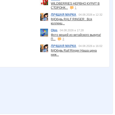
WILDBERRIES НЕРВНО КУРИТ В
СТОРОНК...
1
ЛУЧШАЯ МАРКА
04.08.2026 в 12:32
[b]Обувь RALF RINGER . Вся
коллекц...
Olgs
04.08.2026 в 17:28
Фото вещей из китайского выкупа!
П...
3
ЛУЧШАЯ МАРКА
04.08.2026 в 16:02
[b]Обувь Ralf Ringer Наша цена
ниж...