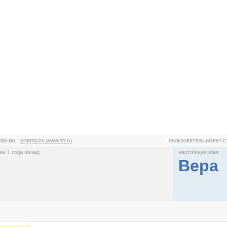
nic-nn
:
organicnn.www.nn.ru
пользователь имеет 
е 1 года назад
настоящее имя:
Вера