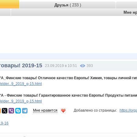
Друзья
( 233 )
Мне н
товары! 2019-15
23.09.2019 в 10:51
393
*A_Финские товары! Отличное качество Европы! Химия, товары личной гигие
elder...9_2019_g-15.html
*A - Финские товары! Гарантированное качество Европы! Продукты питания. 
elder...9_2019_g-15.html
Мне нравится
Добавлено со страницы:
https://o
19-16