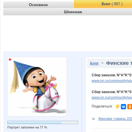
Блог
( 887 )
Основное
Шпионаж
Финские 
>
Блог
Сбор заказов. N*A*K*S
www.nn.ru/community/vp/
Сбор заказов. N*A*K*S
www.nn.ru/community/vp/
Поделиться:
Финские товары 20
Портрет заполнен на 77 %