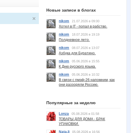
Новые записи в блогах
nikom
21.07.2026 в 09:00
Хотел в IT - попал в рабство.
nikom
18.07.2026 в 19:19
Полдневное лето.
nikom
08.07.2026 в 13:07
Азбука для Буратино.
nikom
05.06.2026 в 15:55
К Дню русского языка.
nikom
05.06.2026 в 10:32
В связи с пмэф-26 напомним, как
они раззоряли Россию.
Популярные за неделю
Lonza
05.08.2026 в 01:58
ТОВАРЫ ДЛЯ ДОМА - БРАК
УПАКОВКИ.
Nata.li
05.08.2026 в 16:56