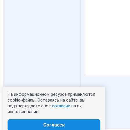
На информационном ресурсе применяются
Статистика портрета:
cookie-файлы. Оставаясь на сайте, вы
подтверждаете свое
согласие
на их
сейчас просматривают портрет - 0
использование.
зарегистрированные пользователи
посетившие портрет за 7 дней - 0
Согласен