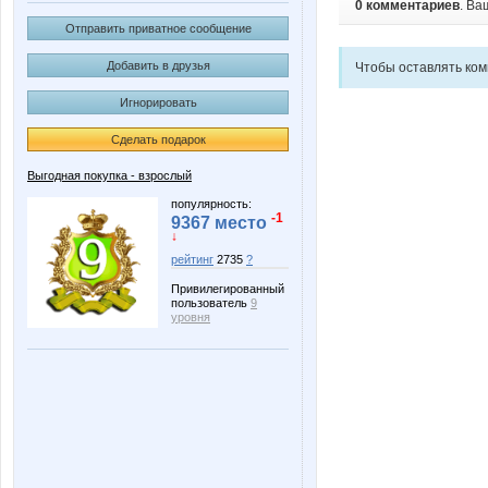
0 комментариев
. Ва
Отправить приватное сообщение
Добавить в друзья
Чтобы оставлять ко
Игнорировать
Сделать подарок
Выгодная покупка - взрослый
популярность:
-1
9367 место
↓
рейтинг
2735
?
Привилегированный
пользователь
9
уровня