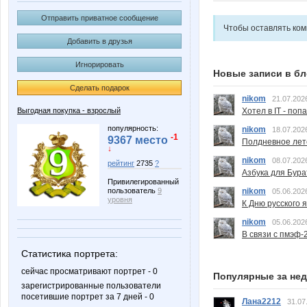
Отправить приватное сообщение
Чтобы оставлять ко
Добавить в друзья
Игнорировать
Новые записи в бл
Сделать подарок
nikom
21.07.202
Выгодная покупка - взрослый
Хотел в IT - поп
популярность:
nikom
18.07.202
-1
9367 место
Полдневное лет
↓
nikom
08.07.202
рейтинг
2735
?
Азбука для Бура
Привилегированный
пользователь
9
nikom
05.06.202
уровня
К Дню русского 
nikom
05.06.202
В связи с пмэф-
Статистика портрета:
сейчас просматривают портрет - 0
Популярные за не
зарегистрированные пользователи
посетившие портрет за 7 дней - 0
Лана2212
31.07