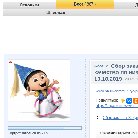
Блог
( 887 )
Основное
Д
Шпионаж
Сбор зак
>
Блог
качество по ни
13.10.2019
23.09.2
www.nn.ru/community/vp
Поделиться:
https://organicnn.www.n
Сбор заказов. Закупк
0 комментариев
. Ва
Портрет заполнен на 77 %