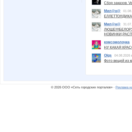
Сбор заказов. Ve
Мил@н@
01.08
ЕЛЛЕТТО!!!ДИК
Мил@н@
31.07
ЛЮШЕ!!!!БЕЛО
НОВИНКИ,РАСП
комсомолочка
НУ КАКАЯ КРАСОТ
Olgs
04.08.2026 
Фото вещей из ки
© 2026 ООО «Сеть городских порталов» ·
Реклама н