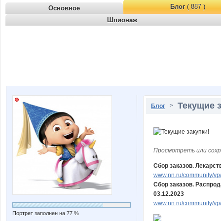
Блог
( 887 )
Основное
Шпионаж
Текущие з
>
Блог
Просмотреть или сохр
Сбор заказов. Лекарс
www.nn.ru/community/vp/
Сбор заказов. Распрод
03.12.2023
www.nn.ru/community/vp
Портрет заполнен на 77 %