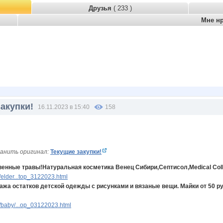
Друзья
( 233 )
Мне н
акупки!
16.11.2023 в 15:40
158
анить оригинал:
Текущие закупки!
твенные травы!Натуральная косметика Венец Сибири,Септисол,Medical Col
elder...top_3122023.html
ажа остатков детской одежды с рисунками и вязаные вещи. Майки от 50 ру
/baby/...op_03122023.html