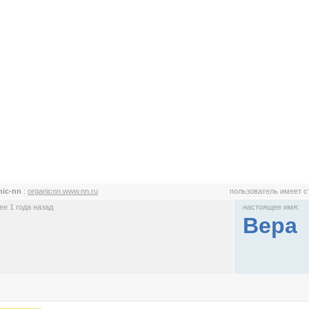
nic-nn
:
organicnn.www.nn.ru
пользователь имеет 
е 1 года назад
настоящее имя:
Вера