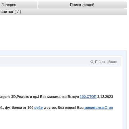
Галерея
Поиск людей
равится
( 7 )
lagene 3D,Редокс и др.! Без минималки!Выкуп
190.СТОП
3.12.2023
б., футболки от 100
руб.и
другое. Без рядов! Без
минималки.Стоп