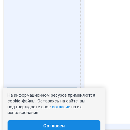
На информационном ресурсе применяются
Статистика портрета:
cookie-файлы. Оставаясь на сайте, вы
сейчас просматривают портрет - 0
подтверждаете свое
согласие
на их
зарегистрированные пользователи
использование.
посетившие портрет за 7 дней - 0
Согласен