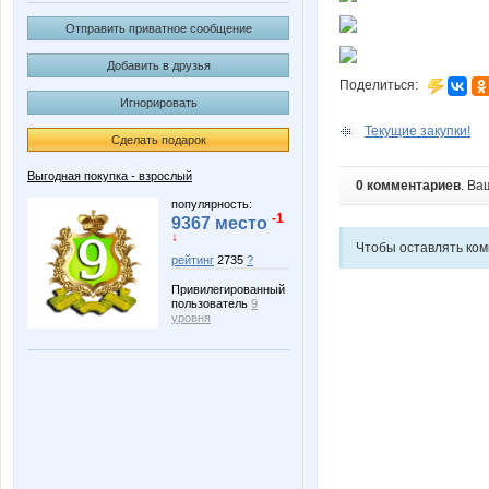
Отправить приватное сообщение
Добавить в друзья
Поделиться:
Игнорировать
Текущие закупки!
Сделать подарок
Выгодная покупка - взрослый
0 комментариев
. Ва
популярность:
-1
9367 место
↓
Чтобы оставлять ко
рейтинг
2735
?
Привилегированный
пользователь
9
уровня