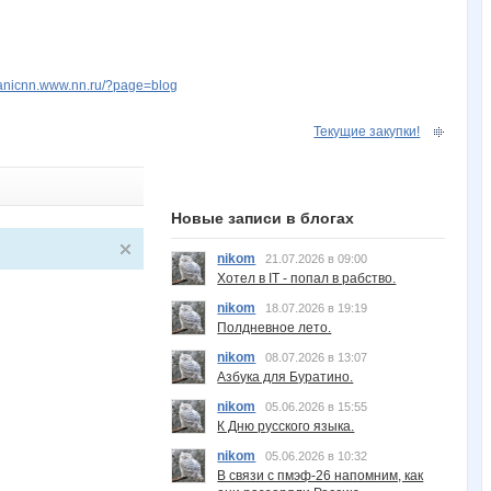
rganicnn.www.nn.ru/?page=blog
Текущие закупки!
Новые записи в блогах
nikom
21.07.2026 в 09:00
Хотел в IT - попал в рабство.
nikom
18.07.2026 в 19:19
Полдневное лето.
nikom
08.07.2026 в 13:07
Азбука для Буратино.
nikom
05.06.2026 в 15:55
К Дню русского языка.
nikom
05.06.2026 в 10:32
В связи с пмэф-26 напомним, как