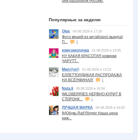
они раззоряли Россию.
Популярные за неделю
Olgs
04.08.2026 в 17:28
Фото вещей из китайского выкупа!
П...
3
комсомолочка
01.08.2026 в 13:45
НУ КАКАЯ КРАСОТА!!! новинки
ЧАРУТТ...
Мил@н@
01.08.2026 в 13:22
ЕЛЛЕТТО!!!ДИКАЯ РАСПРОДАЖА
НА ВСЁ!!!ФИНАЛ!
1
Nata.li
05.08.2026 в 16:56
WILDBERRIES НЕРВНО КУРИТ В
СТОРОНК...
1
ЛУЧШАЯ МАРКА
04.08.2026 в 16:02
[b]Обувь Ralf Ringer Наша цена
ниж...