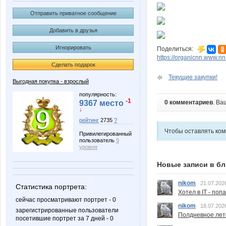
Отправить приватное сообщение
Добавить в друзья
Игнорировать
Поделиться:
https://organicnn.www.n
Сделать подарок
Текущие закупки!
Выгодная покупка - взрослый
популярность:
-1
0 комментариев
. Ва
9367 место
↓
рейтинг
2735
?
Чтобы оставлять ко
Привилегированный
пользователь
9
уровня
Новые записи в бл
nikom
21.07.202
Статистика портрета:
Хотел в IT - поп
сейчас просматривают портрет - 0
nikom
18.07.202
зарегистрированные пользователи
Полдневное лет
посетившие портрет за 7 дней - 0