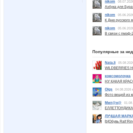
nikom
08.07.202
Азбука для Бура
nikom
05.06.202
К Дню русского 
nikom
05.06.202
В связи с пмэф-
Популярные за не
Nata.li
05.08.202
WILDBERRIES Н
комсомолочка
НУ КАКАЯ КРАСОТ
Olgs
04.08.2026 
Фото вещей из ки
Мил@н@
01.08
ЕЛЛЕТТО!!!ДИК
ЛУЧШАЯ МАРК
[b]Обувь Ralf Ri