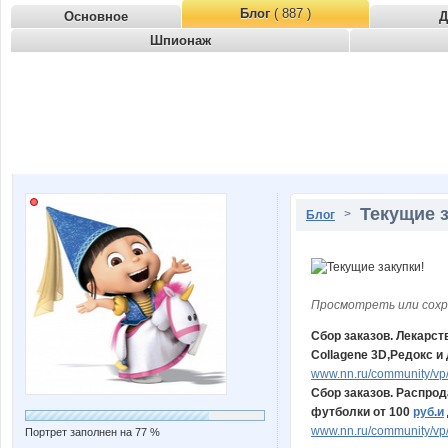
Блог
( 887 )
Основное
Д
Шпионаж
Текущие з
>
Блог
Просмотреть или сохр
Сбор заказов. Лекарс
Collagene 3D,Редокс и
www.nn.ru/community/vp/
Сбор заказов. Распрод
футболки от 100
руб.и
www.nn.ru/community/vp/
Портрет заполнен на 77 %