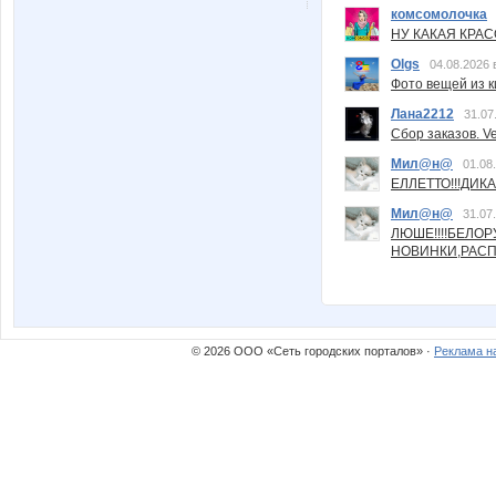
комсомолочка
НУ КАКАЯ КРАСОТ
Olgs
04.08.2026 
Фото вещей из ки
Лана2212
31.07
Сбор заказов. Ve
Мил@н@
01.08
ЕЛЛЕТТО!!!ДИК
Мил@н@
31.07
ЛЮШЕ!!!!БЕЛО
НОВИНКИ,РАСП
© 2026 ООО «Сеть городских порталов» ·
Реклама н