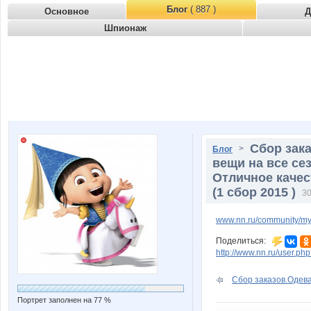
Блог
( 887 )
Основное
Д
Шпионаж
Сбор зак
>
Блог
вещи на все се
Отличное качес
(1 сбор 2015 )
30
www.nn.ru/community/my
Поделиться:
http://www.nn.ru/user.
Сбор заказов.Одева
Портрет заполнен на 77 %