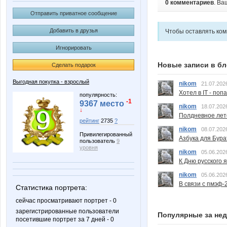
0 комментариев
. Ва
Отправить приватное сообщение
Добавить в друзья
Чтобы оставлять ко
Игнорировать
Новые записи в бл
Сделать подарок
Выгодная покупка - взрослый
nikom
21.07.202
Хотел в IT - поп
популярность:
-1
9367 место
nikom
18.07.202
↓
Полдневное лет
рейтинг
2735
?
nikom
08.07.202
Привилегированный
Азбука для Бура
пользователь
9
уровня
nikom
05.06.202
К Дню русского 
nikom
05.06.202
В связи с пмэф-
Статистика портрета:
сейчас просматривают портрет - 0
зарегистрированные пользователи
Популярные за не
посетившие портрет за 7 дней - 0