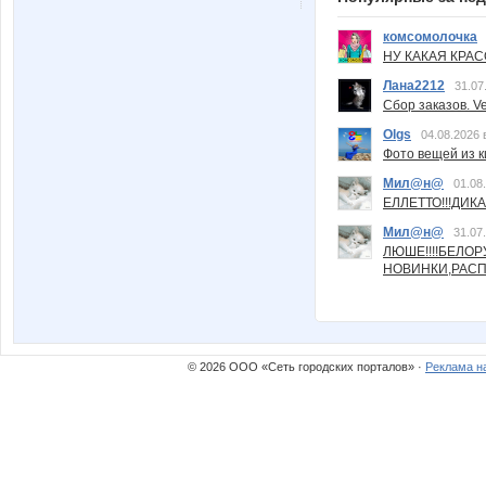
комсомолочка
НУ КАКАЯ КРАСОТ
Лана2212
31.07
Сбор заказов. Ve
Olgs
04.08.2026 
Фото вещей из ки
Мил@н@
01.08
ЕЛЛЕТТО!!!ДИК
Мил@н@
31.07
ЛЮШЕ!!!!БЕЛО
НОВИНКИ,РАСП
© 2026 ООО «Сеть городских порталов» ·
Реклама н