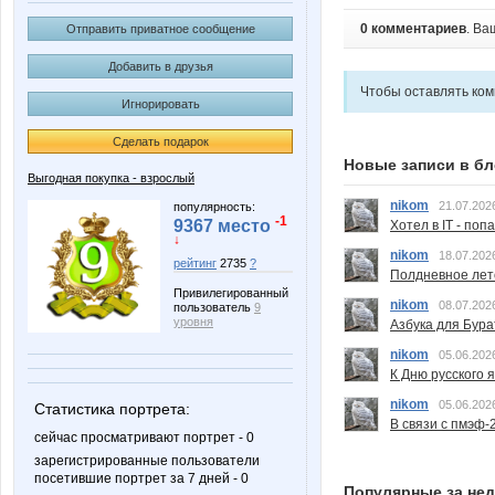
0 комментариев
. Ва
Отправить приватное сообщение
Добавить в друзья
Чтобы оставлять ко
Игнорировать
Сделать подарок
Новые записи в бл
Выгодная покупка - взрослый
nikom
21.07.202
популярность:
-1
9367 место
Хотел в IT - поп
↓
nikom
18.07.202
рейтинг
2735
?
Полдневное лет
Привилегированный
nikom
08.07.202
пользователь
9
уровня
Азбука для Бура
nikom
05.06.202
К Дню русского 
nikom
05.06.202
Статистика портрета:
В связи с пмэф-
сейчас просматривают портрет - 0
зарегистрированные пользователи
посетившие портрет за 7 дней - 0
Популярные за не