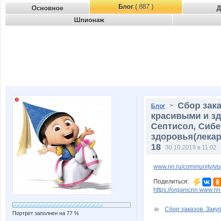
Блог
( 887 )
Основное
Д
Шпионаж
Сбор зака
>
Блог
красивыми и з
Септисол, Сибе
здоровья(лекар
18
30.10.2019 в 11:02
www.nn.ru/community/vp/
Поделиться:
https://organicnn.www.n
Сбор заказов. Закупк
Портрет заполнен на 77 %