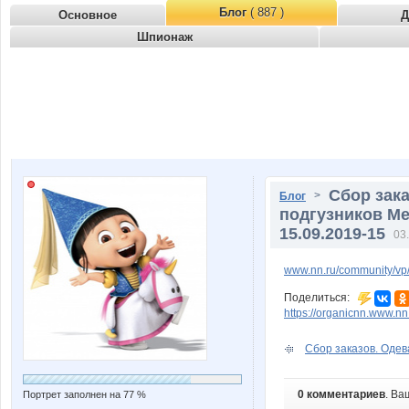
Блог
( 887 )
Основное
Д
Шпионаж
Сбор зака
>
Блог
подгузников Me
15.09.2019-15
03
www.nn.ru/community/vp/
Поделиться:
https://organicnn.www.n
Сбор заказов. Одев
0 комментариев
. Ва
Портрет заполнен на 77 %