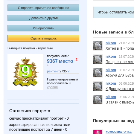
Отправить приватное сообщение
Чтобы оставлять ко
Добавить в друзья
Игнорировать
Новые записи в бл
Сделать подарок
nikom
21.07.202
Выгодная покупка - взрослый
Хотел в IT - поп
популярность:
nikom
18.07.202
-1
9367 место
Полдневное лет
↓
nikom
08.07.202
рейтинг
2735
?
Азбука для Бура
Привилегированный
пользователь
9
nikom
05.06.202
уровня
К Дню русского 
nikom
05.06.202
В связи с пмэф-
Статистика портрета:
сейчас просматривают портрет - 0
Популярные за не
зарегистрированные пользователи
посетившие портрет за 7 дней - 0
комсомолочка