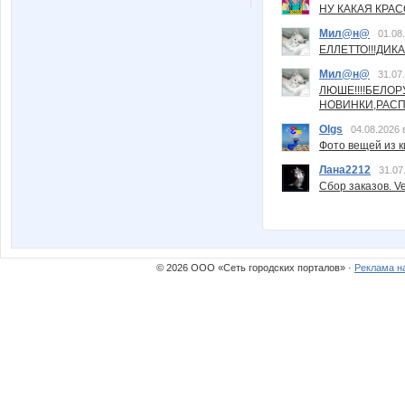
НУ КАКАЯ КРАСОТ
Мил@н@
01.08
ЕЛЛЕТТО!!!ДИК
Мил@н@
31.07
ЛЮШЕ!!!!БЕЛО
НОВИНКИ,РАСП
Olgs
04.08.2026 
Фото вещей из ки
Лана2212
31.07
Сбор заказов. Ve
© 2026 ООО «Сеть городских порталов» ·
Реклама н