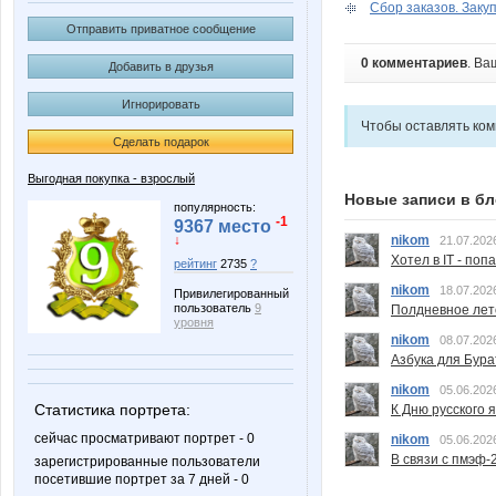
Сбор заказов. Закупк
Отправить приватное сообщение
0 комментариев
. Ва
Добавить в друзья
Игнорировать
Чтобы оставлять ко
Сделать подарок
Выгодная покупка - взрослый
Новые записи в бл
популярность:
-1
9367 место
nikom
↓
21.07.202
Хотел в IT - поп
рейтинг
2735
?
nikom
18.07.202
Привилегированный
пользователь
9
Полдневное лет
уровня
nikom
08.07.202
Азбука для Бура
nikom
05.06.202
Статистика портрета:
К Дню русского 
сейчас просматривают портрет - 0
nikom
05.06.202
В связи с пмэф-
зарегистрированные пользователи
посетившие портрет за 7 дней - 0