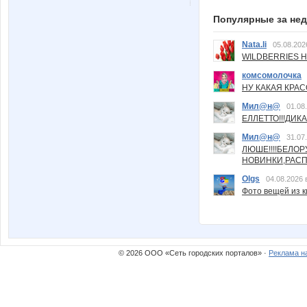
Популярные за не
Nata.li
05.08.202
WILDBERRIES Н
комсомолочка
НУ КАКАЯ КРАСОТ
Мил@н@
01.08
ЕЛЛЕТТО!!!ДИК
Мил@н@
31.07
ЛЮШЕ!!!!БЕЛО
НОВИНКИ,РАСП
Olgs
04.08.2026 
Фото вещей из ки
© 2026 ООО «Сеть городских порталов» ·
Реклама н