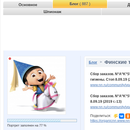
Блог
( 887 )
Основное
Д
Шпионаж
Финские 
>
Блог
Сбор заказов. N*A*K*
гигиены. Стоп 8.09.19 (2
www.nn.ru/community/vp/
Сбор заказов. N*A*K*S
8.09.19 (2019 г.-13)
www.nn.ru/community/vp/
Поделиться:
https://organicnn.www.n
Портрет заполнен на 77 %