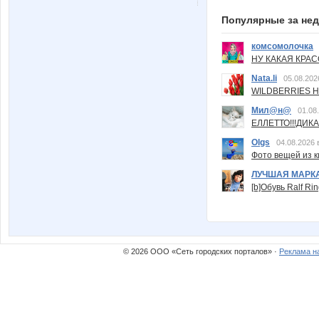
Популярные за не
комсомолочка
НУ КАКАЯ КРАСОТ
Nata.li
05.08.202
WILDBERRIES Н
Мил@н@
01.08
ЕЛЛЕТТО!!!ДИК
Olgs
04.08.2026 
Фото вещей из ки
ЛУЧШАЯ МАРК
[b]Обувь Ralf Ri
© 2026 ООО «Сеть городских порталов» ·
Реклама н