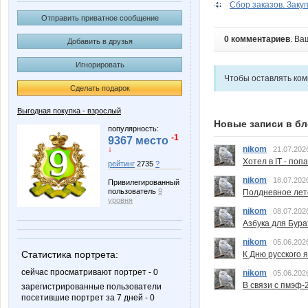
Сбор заказов. Закупк
Отправить приватное сообщение
0 комментариев
. Ва
Добавить в друзья
Игнорировать
Чтобы оставлять ко
Сделать подарок
Выгодная покупка - взрослый
Новые записи в бл
популярность:
-1
9367 место
nikom
↓
21.07.202
Хотел в IT - поп
рейтинг
2735
?
nikom
18.07.202
Привилегированный
пользователь
9
Полдневное лет
уровня
nikom
08.07.202
Азбука для Бура
nikom
05.06.202
Статистика портрета:
К Дню русского 
сейчас просматривают портрет - 0
nikom
05.06.202
В связи с пмэф-
зарегистрированные пользователи
посетившие портрет за 7 дней - 0