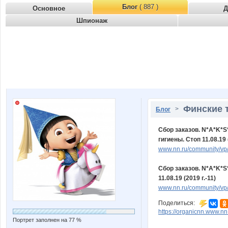
Блог
( 887 )
Основное
Д
Шпионаж
Финские 
>
Блог
Сбор заказов. N*A*K*
гигиены. Стоп 11.08.19 (
www.nn.ru/community/vp/
Сбор заказов. N*A*K*S
11.08.19 (2019 г.-11)
www.nn.ru/community/vp/
Поделиться:
https://organicnn.www.n
Портрет заполнен на 77 %