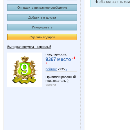
Чтобы оставлять ко
Отправить приватное сообщение
Добавить в друзья
Игнорировать
Сделать подарок
Выгодная покупка - взрослый
популярность:
-1
9367 место
↓
рейтинг
2735
?
Привилегированный
пользователь
9
уровня