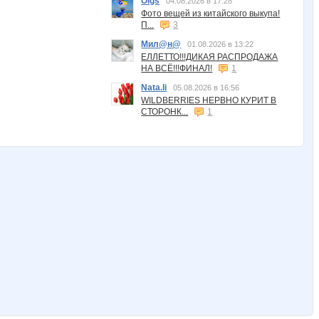
Olgs
04.08.2026 в 17:28
Фото вещей из китайского выкупа!
П...
3
Мил@н@
01.08.2026 в 13:22
ЕЛЛЕТТО!!!ДИКАЯ РАСПРОДАЖА
НА ВСЁ!!!ФИНАЛ!
1
Nata.li
05.08.2026 в 16:56
WILDBERRIES НЕРВНО КУРИТ В
СТОРОНК...
1