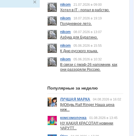
nikom
21.07.2026 в 09:00
Хотел в IT - попал в рабство.
nikom
18.07.2026 в 19:19
Полдневное лето.
nikom
08.07.2026 в 13:07
Азбука для Буратино.
nikom
05.06.2026 в 15:55
К Дню русского языка.
nikom
05.06.2026 в 10:32
В связи с пмэф-26 напомним, как
они раззоряли Россию.
Популярные за неделю
ЛУЧШАЯ МАРКА
04.08.2026 в 16:02
[b]Обувь Ralf Ringer Наша цена
ниж...
комсомолочка
01.08.2026 в 13:45
НУ КАКАЯ КРАСОТА!!! новинки
ЧАРУТТ...