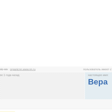
nic-nn
:
organicnn.www.nn.ru
пользователь имеет 
е 1 года назад
настоящее имя:
Вера