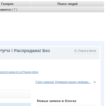
Галерея
Поиск людей
равится
( 7 )
*p*si ! Распродажа! Без
rganicnn.www.nn.ru/?page=blog
Сбор заказов. Одеваем наших любимы...
Новые записи в блогах