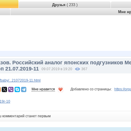
Друзья
( 233 )
Мне н
зов. Российский аналог японских подгузников Me
п 21.07.2019-11
09.07.2019 в 19:20
367
baby/...21072019-11.html
Мне нравится
Добавлено со страницы:
https://o
19г-10
ш комментарий станет первым