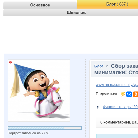
Блог
( 887 )
Основное
Шпионаж
Сбор зака
>
Блог
минималки! Сто
www.nn.ru/community/vp/
Поделиться:
Финские товары! 20
0 комментариев
. Ва
Портрет заполнен на 77 %