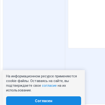
На информационном ресурсе применяются
Статистика портрета:
cookie-файлы. Оставаясь на сайте, вы
подтверждаете свое
согласие
на их
сейчас просматривают портрет - 0
использование.
зарегистрированные пользователи
посетившие портрет за 7 дней - 0
Согласен