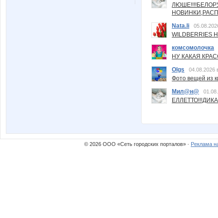
ЛЮШЕ!!!!БЕЛО
НОВИНКИ,РАСП
Nata.li
05.08.202
WILDBERRIES Н
комсомолочка
НУ КАКАЯ КРАСОТ
Olgs
04.08.2026 
Фото вещей из ки
Мил@н@
01.08
ЕЛЛЕТТО!!!ДИК
© 2026 ООО «Сеть городских порталов» ·
Реклама н