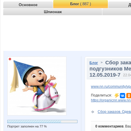
Блог
( 887 )
Основное
Д
Шпионаж
Сбор зака
>
Блог
подгузников Me
12.05.2019-7
22.0
www.nn.ru/community/vp/
Поделиться:
https://organicnn.www.n
Сбор заказов. Одев
0 комментариев
. Ва
Портрет заполнен на 77 %