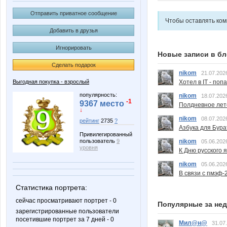
Отправить приватное сообщение
Чтобы оставлять ко
Добавить в друзья
Игнорировать
Новые записи в бл
Сделать подарок
nikom
21.07.202
Выгодная покупка - взрослый
Хотел в IT - поп
популярность:
nikom
18.07.202
-1
9367 место
Полдневное лет
↓
nikom
08.07.202
рейтинг
2735
?
Азбука для Бура
Привилегированный
пользователь
9
nikom
05.06.202
уровня
К Дню русского 
nikom
05.06.202
В связи с пмэф-
Статистика портрета:
сейчас просматривают портрет - 0
Популярные за не
зарегистрированные пользователи
посетившие портрет за 7 дней - 0
Мил@н@
31.07